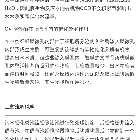
H2O，因此膜生物反应器内有机物COD不会积累而影响出
水水质和降低出水流量。
Ø可溶性酶在膜微孔内的催化降解作用。
在中空纤维膜微孔内部由于细胞所分泌的各种酶渗入膜微孔
内部形成生物酶，可重复的连续的特异性催化分解有机物，
提高出水水质。但这些渗入膜孔内，被膜的支撑骨架或膜微
孔内壁活性基所吸附的生物酶，其酶数量极少，出水在酶表
面停留时间极短，比起反应器内活性污泥以及膜上滤饼层微
生物酶数量来说，其生物降解作用很小。
工艺流程说明
污水经化粪池流经除油池进行预处理沉淀，后经格栅井流入
调节池，在调节池经搅拌器搅拌后均质均量后（亦起到一个
预处理的作用），经提升泵提升后流入一体化设备的厌.氧