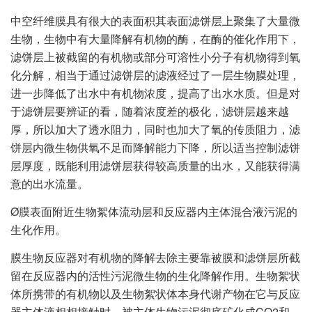
中空纤维膜具有很大的表面积其表面滤饼层上聚集了大量微
生物，生物中有大量降解有机物的酶，在酶的催化作用下，
滤饼层上被截留的有机物或部分可溶性小分子有机物得到氧
化分解，相当于通过滤饼层的滤液经过了一层生物膜处理，
进一步降低了出水中有机物浓度，提高了出水水质。但是对
于滤饼层要辨证的看，随着浓度差的极化，滤饼层越来越
厚，所以加大了透水阻力，同时也加大了氧的传质阻力，滤
饼层内微生物供氧不足而降解能力下降，所以适当控制滤饼
层厚度，既能利用滤饼层获得较高质量的出水，又能获得满
意的出水流量。
Ø膜表面附近生物絮体流动层和反应器内主体混合液污泥的
生化作用。
膜生物反应器对有机物的降解去除主要靠被膜和滤饼层所截
留在反应器内的活性污泥微生物的生化降解作用。生物絮状
体所携带的有机物以及生物絮状体本身代谢产物在它与反应
器主体液相相接触时，被主体生物污泥彻底矿化成CO2和